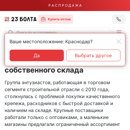
Р А С П Р О Д А Ж А
Купить оптом
Ваше местоположение: Краснодар?
Главная
О нас
История компании
История компании: от
Да
Выбрать другое
маленького магазина до
собственного склада
Группа энтузиастов, работающая в торговом
сегменте строительной отрасли с 2010 года,
столкнулась с проблемой покупки качественного
крепежа, расходников с быстрой доставкой и
наличием на складе. Крупные поставщики
работали только с оптовиками, а маленькие
магазины предлагали ограниченный ассортимент