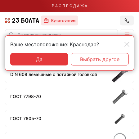
Р А С П Р О Д А Ж А
Купить оптом
Ваше местоположение: Краснодар?
Главная
Строительный крепеж
Болты
Болты
Да
Выбрать другое
DIN 608 лемешные с потайной головкой
ГОСТ 7798-70
ГОСТ 7805-70