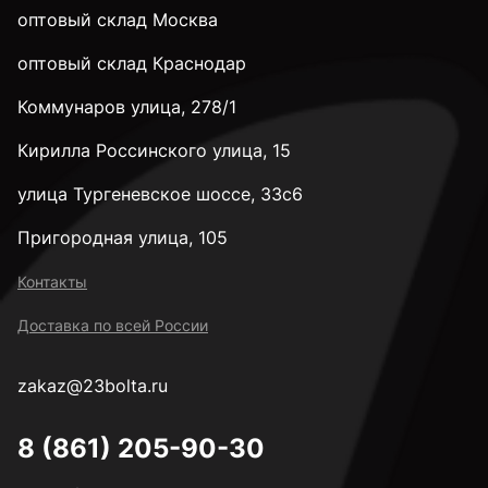
М6
оптовый склад Москва
оптовый склад Краснодар
М8
Коммунаров улица, 278/1
Кирилла Россинского улица, 15
М10
улица Тургеневское шоссе, 33с6
М12
Пригородная улица, 105
Контакты
М14
Доставка по всей России
zakaz@23bolta.ru
М16
8 (861) 205-90-30
М18