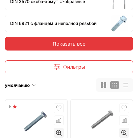
DIN 3570 скоба-хомут U-образные
DIN 6921 с фланцем и неполной резьбой
Показать все
DIN 931 шестигранные с неполной резьбой
ГОСТ 52644 ХЛ неполная резьба класс
Фильтры
прочности 10.9
умолчанию
DIN 933 шестигранные с полной резьбой
5
Откидные DIN 444B