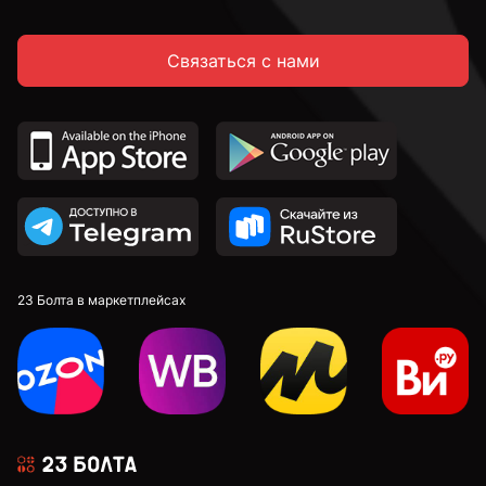
к.п. 5,8
Связаться с нами
к.п. 8,8
к.п. 10,9
к.п. 12,9
23 Болта в маркетплейсах
М4
М5