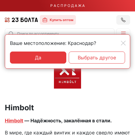
Р А С П Р О Д А Ж А
Купить оптом
Ваше местоположение: Краснодар?
Главная
Бренды
Himbolt
Да
Выбрать другое
Himbolt
Himbolt
— Надёжность, закалённая в стали.
В мире, где каждый винтик и каждое сверло имеют