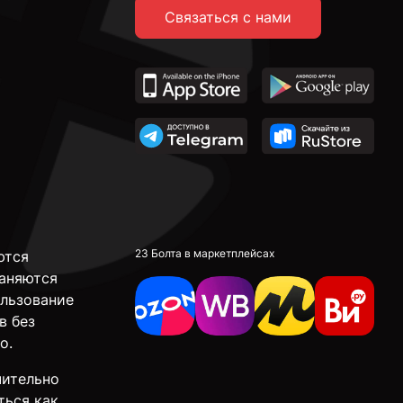
Связаться с нами
23 Болта в маркетплейсах
ются
аняются
ользование
в без
о.
чительно
ться как