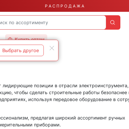
Р А С П Р О Д А Ж А
Купить оптом
Выбрать другое
ает лидирующие позиции в отрасли электроинструмента,
кцию, чтобы сделать строительные работы безопаснее 
дприятиях, используя передовое оборудование в сотр
фессионализм, предлагая широкий ассортимент ручных
змерительными приборами.