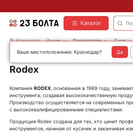
Каталог
Краснодар
Акции
Покупателям
О нас
Ваше местоположение: Краснодар?
Да
Главная
Бренды
Rodex
Rodex
Компания
RODEX
, основанная в 1989 году, заним
инструмента, создавая высококачественную проду
Производство осуществляется на современных пре
с высококвалифицированными специалистами.
Продукция Rodex создана для тех, кто ценит про
инструментов, начиная от кусачек и заканчивая и