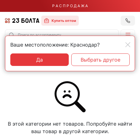
Р А С П Р О Д А Ж А
Купить оптом
Ваше местоположение: Краснодар?
Главная
Строительный инструмент
Инструмент электрический
Да
Выбрать другое
В этой категории нет товаров. Попробуйте найти
ваш товар в другой категории.