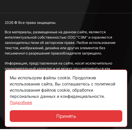
2026 © Все права защищены.
Все материалы, размещенные на данном сайте, являются
интеллектуальной собственностью ООО "СЭМ" и охраняются
законодательством об авторском праве. Любое использование
текстов, изображений, дизайна или других элементов без
письменного разрешения правообладателя запрещено.
Информация, представленная на сайте, носит исключительно
ознакомительный характер и не может рассматриваться как
публичная оферта в соответствии со ст. 437 ГК РФ.
Мы используем файлы cookie. Продолжив
использование сайта, Вы соглашаетесь с политикой
Политика конфиденциальности
использования файлов cookie, обработки
персональных данных и конфиденциальности.
Согласие на обработку данных
Подробнее
Пользовательское соглашение
Принять
Чат