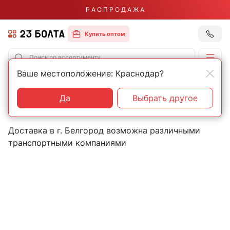
Р А С П Р О Д А Ж А
Купить оптом
Ваше местоположение: Краснодар?
Главная
Контакты
Белгород
Пункты выдачи товаров в
Да
Выбрать другое
городе Белгород
Доставка в г. Белгород возможна различными
транспортными компаниями