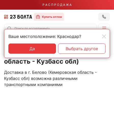
Р А С П Р О Д А Ж А
Купить оптом
Ваше местоположение: Краснодар?
Главная
Контакты
Белово
Пункты выдачи товаров в
Да
Выбрать другое
городе Белово (Кемеровская
область - Кузбасс обл)
Доставка в г. Белово (Кемеровская область -
Кузбасс обл) возможна различными
транспортными компаниями