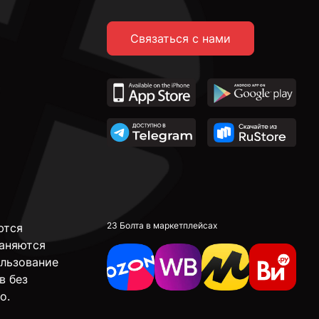
Связаться с нами
23 Болта в маркетплейсах
ются
аняются
ользование
в без
о.