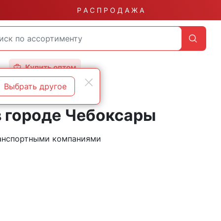
Р А С П Р О Д А Ж А
Купить оптом
Выбрать другое
в городе Чебоксары
ранспортными компаниями