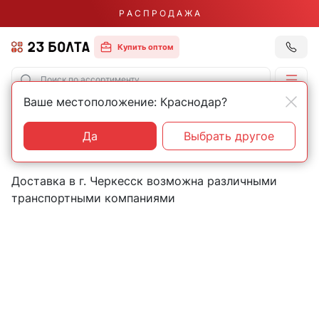
Р А С П Р О Д А Ж А
Купить оптом
Ваше местоположение: Краснодар?
Главная
Контакты
Черкесск
Пункты выдачи товаров в
Да
Выбрать другое
городе Черкесск
Доставка в г. Черкесск возможна различными
транспортными компаниями