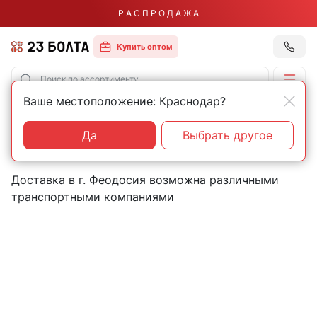
Р А С П Р О Д А Ж А
Купить оптом
Ваше местоположение: Краснодар?
Главная
Контакты
Феодосия
Пункты выдачи товаров в
Да
Выбрать другое
городе Феодосия
Доставка в г. Феодосия возможна различными
транспортными компаниями