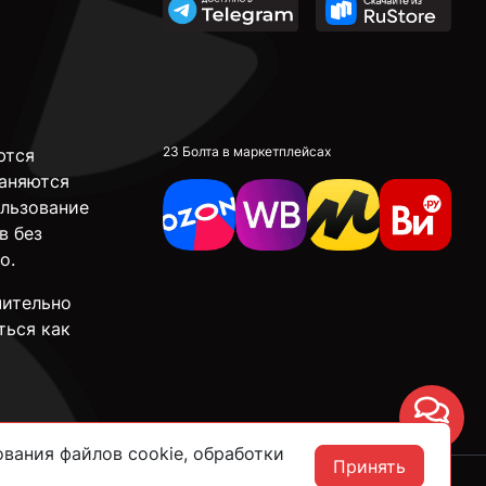
23 Болта в маркетплейсах
ются
аняются
ользование
в без
о.
чительно
ться как
Чат
вания файлов cookie, обработки
Принять