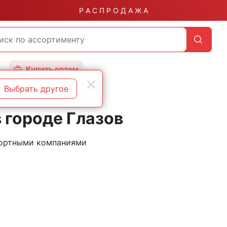
Р А С П Р О Д А Ж А
Купить оптом
Выбрать другое
 городе Глазов
портными компаниями