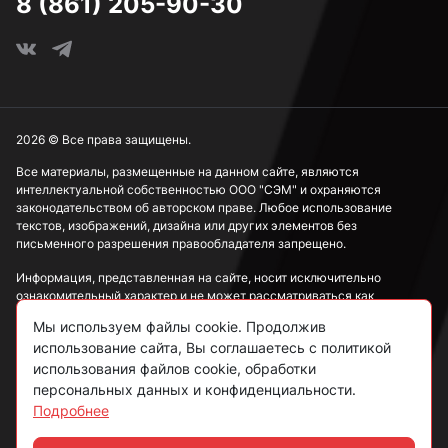
8 (861) 205-90-30
2026 © Все права защищены.
Все материалы, размещенные на данном сайте, являются
интеллектуальной собственностью ООО "СЭМ" и охраняются
законодательством об авторском праве. Любое использование
текстов, изображений, дизайна или других элементов без
письменного разрешения правообладателя запрещено.
Информация, представленная на сайте, носит исключительно
ознакомительный характер и не может рассматриваться как
публичная оферта в соответствии со ст. 437 ГК РФ.
Мы используем файлы cookie. Продолжив
использование сайта, Вы соглашаетесь с политикой
Политика конфиденциальности
использования файлов cookie, обработки
персональных данных и конфиденциальности.
Согласие на обработку данных
Подробнее
Пользовательское соглашение