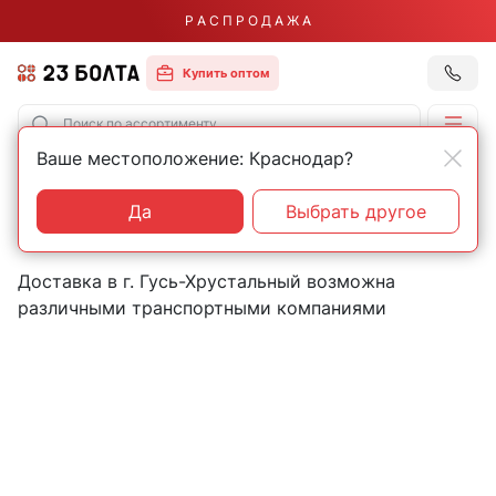
Р А С П Р О Д А Ж А
Купить оптом
Ваше местоположение: Краснодар?
Главная
Контакты
Гусь-Хрустальный
Пункты выдачи товаров в
Да
Выбрать другое
городе Гусь-Хрустальный
Доставка в г. Гусь-Хрустальный возможна
различными транспортными компаниями