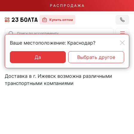
Р А С П Р О Д А Ж А
Купить оптом
Ваше местоположение: Краснодар?
Главная
Контакты
Ижевск
Пункты выдачи товаров в
Да
Выбрать другое
городе Ижевск
Доставка в г. Ижевск возможна различными
транспортными компаниями