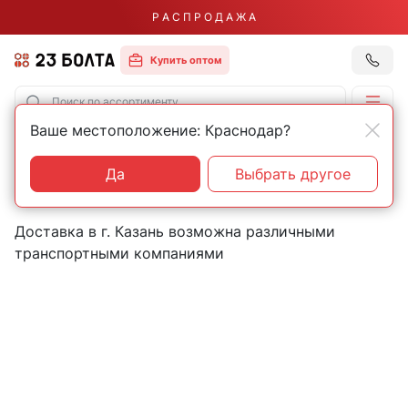
Р А С П Р О Д А Ж А
Купить оптом
Ваше местоположение: Краснодар?
Главная
Контакты
Казань
Пункты выдачи товаров в
Да
Выбрать другое
городе Казань
Доставка в г. Казань возможна различными
транспортными компаниями