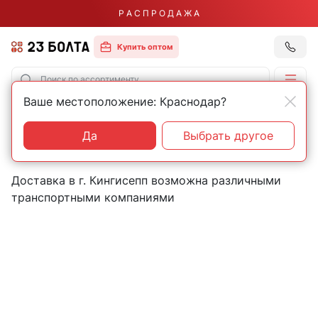
Р А С П Р О Д А Ж А
Купить оптом
Ваше местоположение: Краснодар?
Главная
Контакты
Кингисепп
Пункты выдачи товаров в
Да
Выбрать другое
городе Кингисепп
Доставка в г. Кингисепп возможна различными
транспортными компаниями