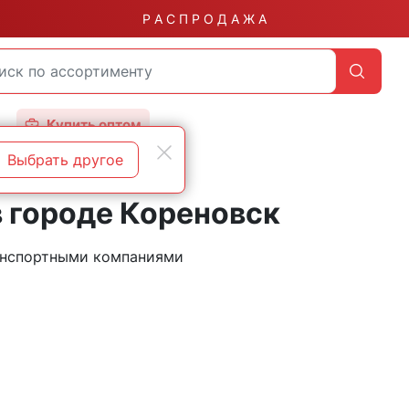
Р А С П Р О Д А Ж А
Купить оптом
Выбрать другое
 городе Кореновск
ранспортными компаниями