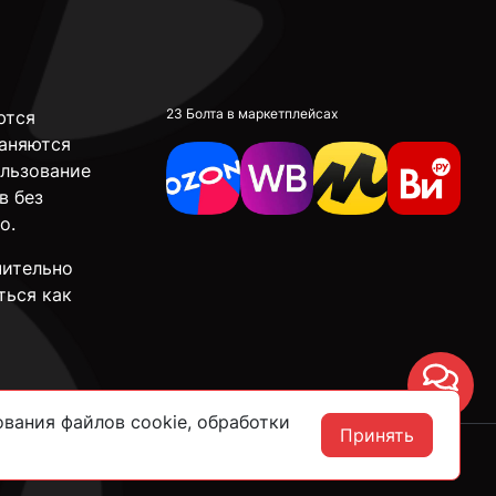
23 Болта в маркетплейсах
ются
аняются
ользование
в без
о.
чительно
ться как
Чат
вания файлов cookie, обработки
Принять