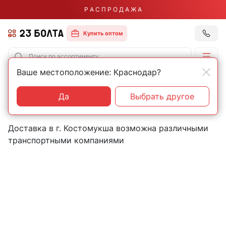
Р А С П Р О Д А Ж А
Купить оптом
Ваше местоположение: Краснодар?
Главная
Контакты
Костомукша
Пункты выдачи товаров в
Да
Выбрать другое
городе Костомукша
Доставка в г. Костомукша возможна различными
транспортными компаниями