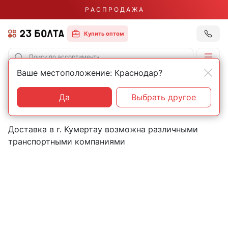
Р А С П Р О Д А Ж А
Купить оптом
Ваше местоположение: Краснодар?
Главная
Контакты
Кумертау
Пункты выдачи товаров в
Да
Выбрать другое
городе Кумертау
Доставка в г. Кумертау возможна различными
транспортными компаниями