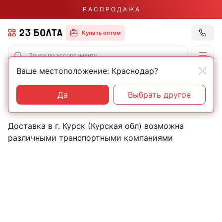
Р А С П Р О Д А Ж А
Купить оптом
Ваше местоположение: Краснодар?
Главная
Контакты
Курск
Пункты выдачи товаров в
Да
Выбрать другое
городе Курск (Курская обл)
Доставка в г. Курск (Курская обл) возможна
различными транспортными компаниями