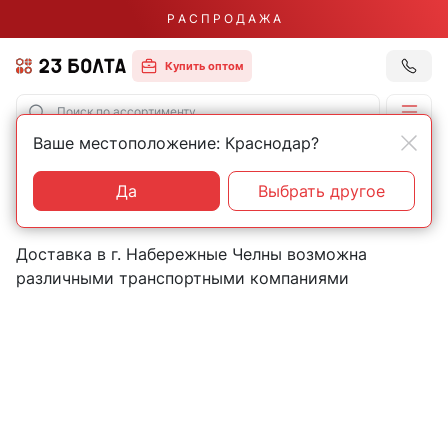
Р А С П Р О Д А Ж А
Купить оптом
Ваше местоположение: Краснодар?
Главная
Контакты
Набережные Челны
Пункты выдачи товаров в
Да
Выбрать другое
городе Набережные Челны
Доставка в г. Набережные Челны возможна
различными транспортными компаниями