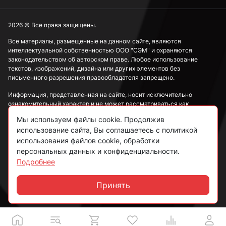
2026 © Все права защищены.
Все материалы, размещенные на данном сайте, являются
интеллектуальной собственностью ООО "СЭМ" и охраняются
законодательством об авторском праве. Любое использование
текстов, изображений, дизайна или других элементов без
письменного разрешения правообладателя запрещено.
Информация, представленная на сайте, носит исключительно
ознакомительный характер и не может рассматриваться как
публичная оферта в соответствии со ст. 437 ГК РФ.
Мы используем файлы cookie. Продолжив
использование сайта, Вы соглашаетесь с политикой
Политика конфиденциальности
использования файлов cookie, обработки
персональных данных и конфиденциальности.
Согласие на обработку данных
Подробнее
Пользовательское соглашение
Принять
Чат