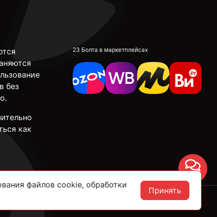
23 Болта в маркетплейсах
ются
аняются
ользование
в без
о.
чительно
ться как
Чат
вания файлов cookie, обработки
Принять