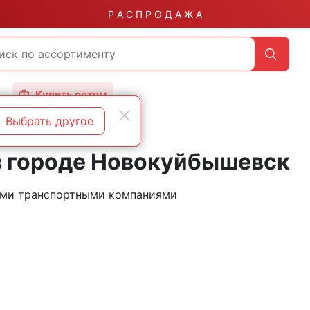
Р А С П Р О Д А Ж А
Купить оптом
Выбрать другое
в городе Новокуйбышевск
ыми транспортными компаниями