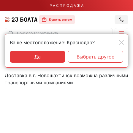
Р А С П Р О Д А Ж А
Купить оптом
Ваше местоположение: Краснодар?
Главная
Контакты
Новошахтинск
Пункты выдачи товаров в
Да
Выбрать другое
городе Новошахтинск
Доставка в г. Новошахтинск возможна различными
транспортными компаниями