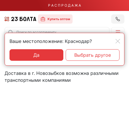
Р А С П Р О Д А Ж А
Купить оптом
Ваше местоположение: Краснодар?
Главная
Контакты
Новозыбков
Пункты выдачи товаров в
Да
Выбрать другое
городе Новозыбков
Доставка в г. Новозыбков возможна различными
транспортными компаниями