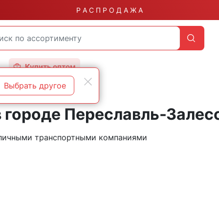
Р А С П Р О Д А Ж А
Купить оптом
Выбрать другое
в городе Переславль-Залес
азличными транспортными компаниями