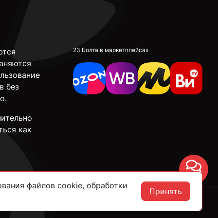
23 Болта в маркетплейсах
ются
аняются
ользование
в без
о.
чительно
ться как
Чат
вания файлов cookie, обработки
Принять