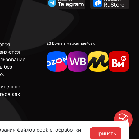
23 Болта в маркетплейсах
ются
аняются
ользование
в без
о.
чительно
ться как
Чат
вания файлов cookie, обработки
Принять