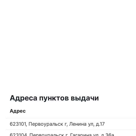
Адреса пунктов выдачи
Адрес
623101, Первоуральск г, Ленина ул, д.17
623104, Первоуральск г, Гагарина ул, д.36а