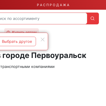
Р А С П Р О Д А Ж А
Купить оптом
Выбрать другое
в городе Первоуральск
и транспортными компаниями