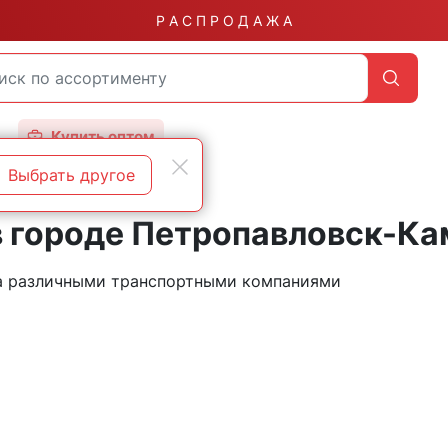
Р А С П Р О Д А Ж А
Купить оптом
Выбрать другое
в городе Петропавловск-К
на различными транспортными компаниями