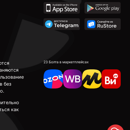
23 Болта в маркетплейсах
ются
аняются
ользование
в без
о.
чительно
ться как