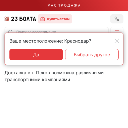
Р А С П Р О Д А Ж А
Купить оптом
Ваше местоположение: Краснодар?
Главная
Контакты
Псков
Пункты выдачи товаров в
Да
Выбрать другое
городе Псков
Доставка в г. Псков возможна различными
транспортными компаниями