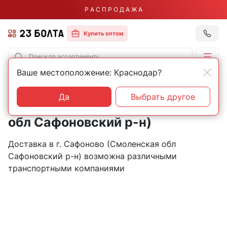
Р А С П Р О Д А Ж А
Купить оптом
Ваше местоположение: Краснодар?
Главная
Контакты
Сафоново
Пункты выдачи товаров в
Да
Выбрать другое
городе Сафоново (Смоленская
обл Сафоновский р-н)
Доставка в г. Сафоново (Смоленская обл
Сафоновский р-н) возможна различными
транспортными компаниями