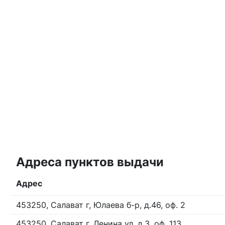
Адреса пунктов выдачи
Адрес
453250, Салават г, Юлаева б-р, д.46, оф. 2
453250, Салават г, Ленина ул, д.3, оф. 113