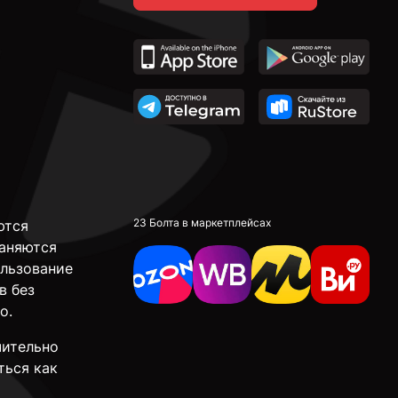
23 Болта в маркетплейсах
ются
аняются
ользование
в без
о.
чительно
ться как