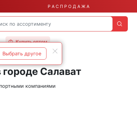
Р А С П Р О Д А Ж А
Купить оптом
Выбрать другое
 городе Салават
нспортными компаниями