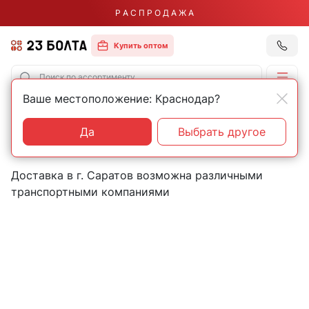
Р А С П Р О Д А Ж А
Купить оптом
Ваше местоположение: Краснодар?
Главная
Контакты
Саратов
Пункты выдачи товаров в
Да
Выбрать другое
городе Саратов
Доставка в г. Саратов возможна различными
транспортными компаниями