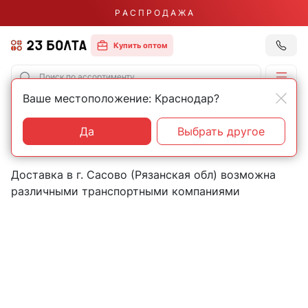
Р А С П Р О Д А Ж А
Купить оптом
Ваше местоположение: Краснодар?
Главная
Контакты
Сасово
Пункты выдачи товаров в
Да
Выбрать другое
городе Сасово (Рязанская обл)
Доставка в г. Сасово (Рязанская обл) возможна
различными транспортными компаниями