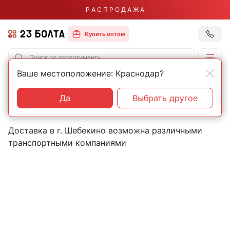
Р А С П Р О Д А Ж А
Купить оптом
Ваше местоположение: Краснодар?
Главная
Контакты
Шебекино
Пункты выдачи товаров в
Да
Выбрать другое
городе Шебекино
Доставка в г. Шебекино возможна различными
транспортными компаниями