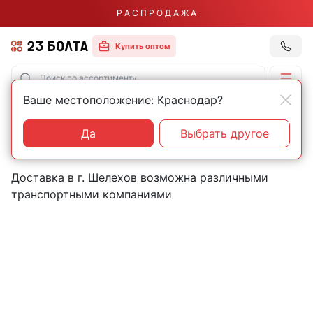
Р А С П Р О Д А Ж А
Купить оптом
Ваше местоположение: Краснодар?
Главная
Контакты
Шелехов
Пункты выдачи товаров в
Да
Выбрать другое
городе Шелехов
Доставка в г. Шелехов возможна различными
транспортными компаниями