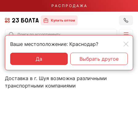
Р А С П Р О Д А Ж А
Купить оптом
Ваше местоположение: Краснодар?
Главная
Контакты
Шуя
Пункты выдачи товаров в
Да
Выбрать другое
городе Шуя
Доставка в г. Шуя возможна различными
транспортными компаниями