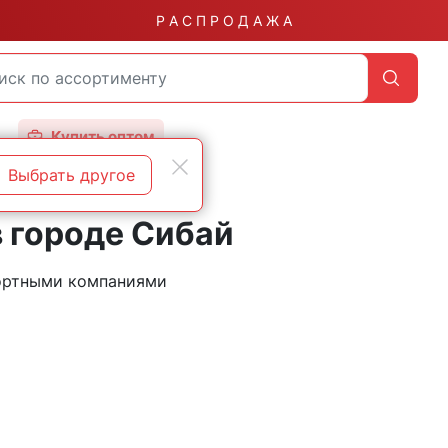
Р А С П Р О Д А Ж А
Купить оптом
Выбрать другое
 городе Сибай
портными компаниями