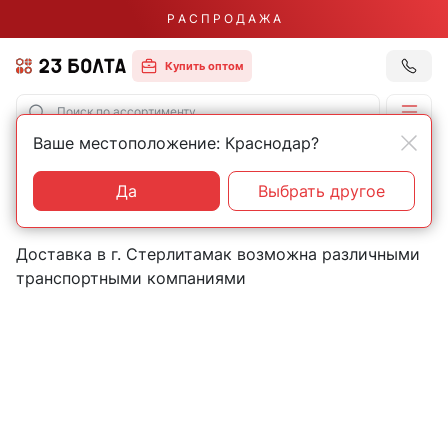
Р А С П Р О Д А Ж А
Купить оптом
Ваше местоположение: Краснодар?
Главная
Контакты
Стерлитамак
Пункты выдачи товаров в
Да
Выбрать другое
городе Стерлитамак
Доставка в г. Стерлитамак возможна различными
транспортными компаниями