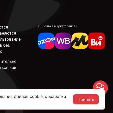
23 Болта в маркетплейсах
ются
аняются
ользование
в без
о.
чительно
ться как
Чат
вания файлов cookie, обработки
Принять