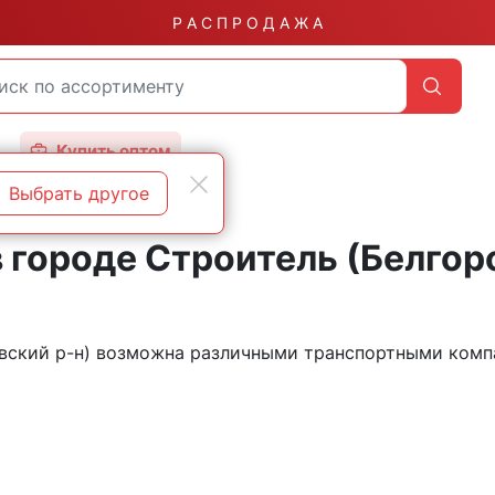
Р А С П Р О Д А Ж А
Купить оптом
Выбрать другое
 городе Строитель (Белгор
левский р-н) возможна различными транспортными ком