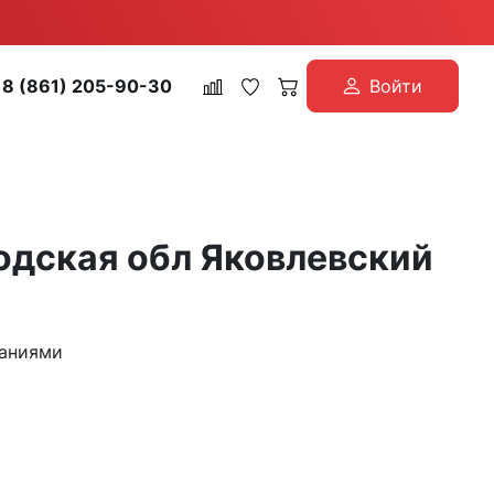
8 (861) 205-90-30
Войти
одская обл Яковлевский
паниями