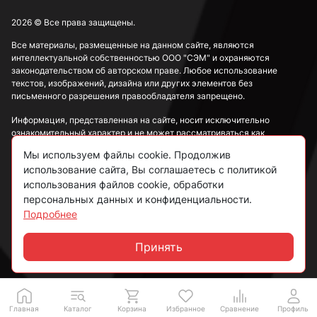
2026 © Все права защищены.
Все материалы, размещенные на данном сайте, являются
интеллектуальной собственностью ООО "СЭМ" и охраняются
законодательством об авторском праве. Любое использование
текстов, изображений, дизайна или других элементов без
письменного разрешения правообладателя запрещено.
Информация, представленная на сайте, носит исключительно
ознакомительный характер и не может рассматриваться как
публичная оферта в соответствии со ст. 437 ГК РФ.
Мы используем файлы cookie. Продолжив
использование сайта, Вы соглашаетесь с политикой
Политика конфиденциальности
использования файлов cookie, обработки
персональных данных и конфиденциальности.
Согласие на обработку данных
Подробнее
Пользовательское соглашение
Принять
Чат
Главная
Каталог
Корзина
Избранное
Сравнение
Профиль