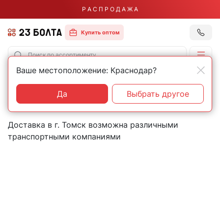
Р А С П Р О Д А Ж А
Купить оптом
Ваше местоположение: Краснодар?
Главная
Контакты
Томск
Пункты выдачи товаров в
Да
Выбрать другое
городе Томск
Доставка в г. Томск возможна различными
транспортными компаниями