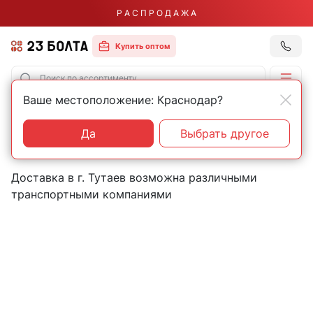
Р А С П Р О Д А Ж А
Купить оптом
Ваше местоположение: Краснодар?
Главная
Контакты
Тутаев
Пункты выдачи товаров в
Да
Выбрать другое
городе Тутаев
Доставка в г. Тутаев возможна различными
транспортными компаниями