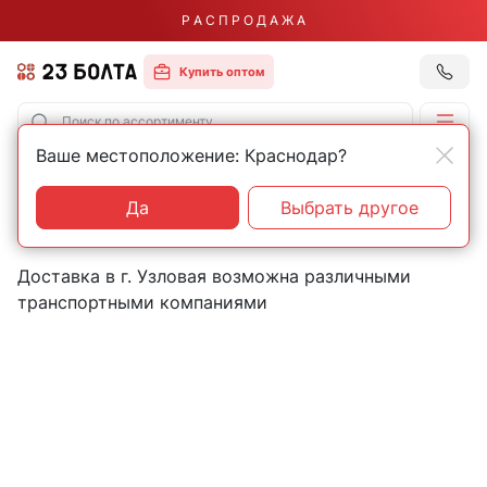
Р А С П Р О Д А Ж А
Купить оптом
Ваше местоположение: Краснодар?
Главная
Контакты
Узловая
Пункты выдачи товаров в
Да
Выбрать другое
городе Узловая
Доставка в г. Узловая возможна различными
транспортными компаниями