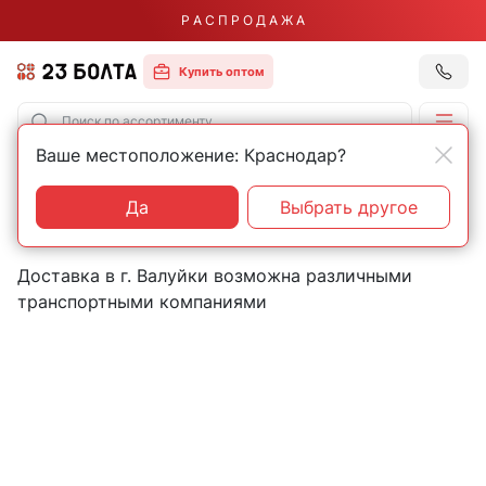
Р А С П Р О Д А Ж А
Купить оптом
Ваше местоположение: Краснодар?
Главная
Контакты
Валуйки
Пункты выдачи товаров в
Да
Выбрать другое
городе Валуйки
Доставка в г. Валуйки возможна различными
транспортными компаниями