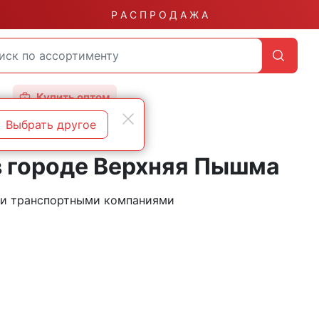
Р А С П Р О Д А Ж А
Купить оптом
Выбрать другое
в городе Верхняя Пышма
ми транспортными компаниями