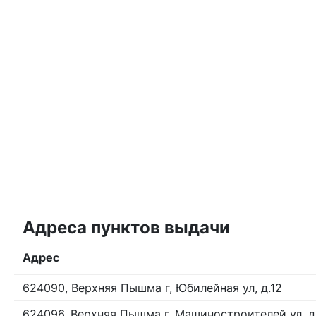
Адреса пунктов выдачи
Адрес
624090, Верхняя Пышма г, Юбилейная ул, д.12
624096, Верхняя Пышма г, Машиностроителей ул, д