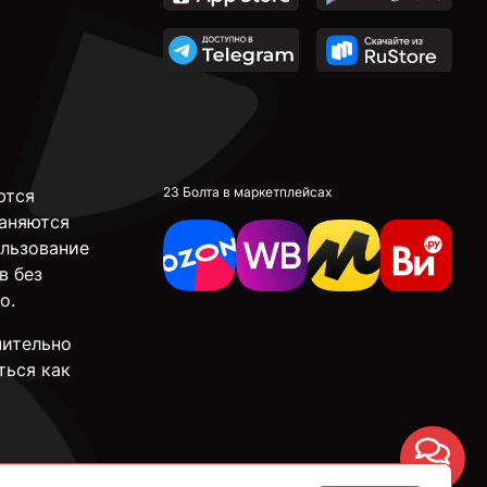
23 Болта в маркетплейсах
ются
аняются
ользование
в без
о.
чительно
ться как
Чат