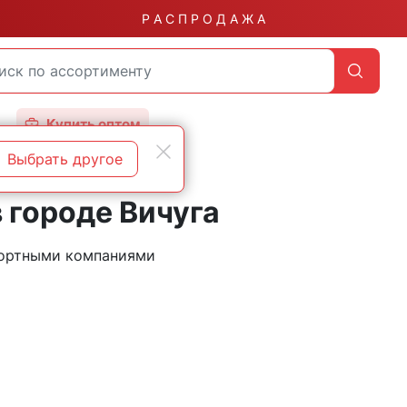
Р А С П Р О Д А Ж А
Купить оптом
Выбрать другое
 городе Вичуга
портными компаниями