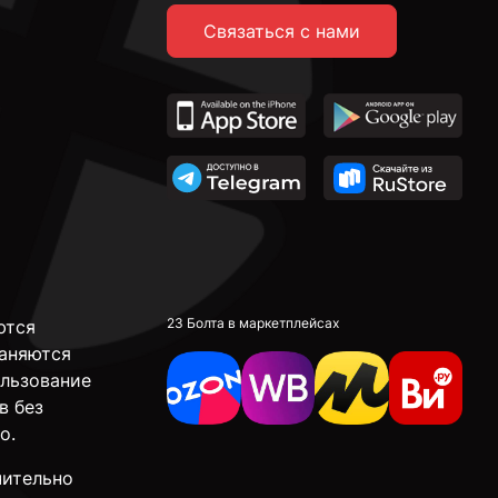
Связаться с нами
23 Болта в маркетплейсах
ются
аняются
ользование
в без
о.
чительно