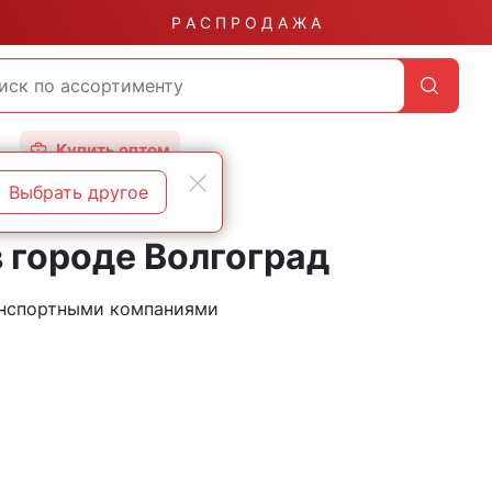
Р А С П Р О Д А Ж А
Купить оптом
Выбрать другое
 городе Волгоград
ранспортными компаниями