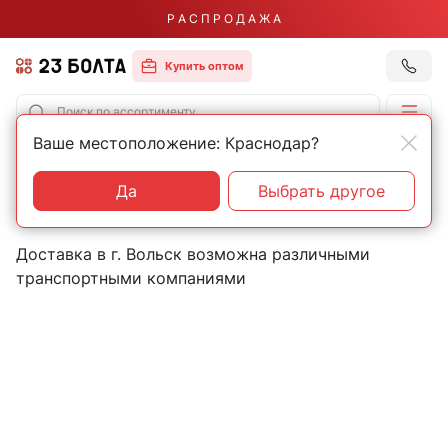
Р А С П Р О Д А Ж А
Купить оптом
Ваше местоположение: Краснодар?
Главная
Контакты
Вольск
Пункты выдачи товаров в
Да
Выбрать другое
городе Вольск
Доставка в г. Вольск возможна различными
транспортными компаниями