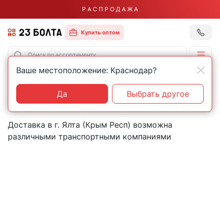
Р А С П Р О Д А Ж А
Купить оптом
Ваше местоположение: Краснодар?
Главная
Контакты
Ялта
Пункты выдачи товаров в
Да
Выбрать другое
городе Ялта (Крым Респ)
Доставка в г. Ялта (Крым Респ) возможна
различными транспортными компаниями