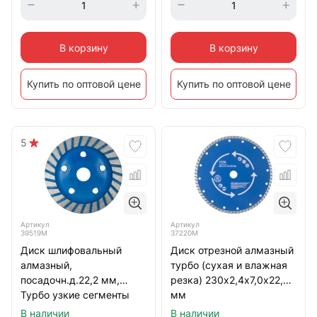
В корзину
В корзину
Купить по оптовой цене
Купить по оптовой цене
5
Артикул
Артикул
39519М
37220М
Диск шлифовальный
Диск отрезной алмазный
алмазный,
турбо (сухая и влажная
посадочн.д.22,2 мм,
резка) 230х2,4х7,0х22,2
Турбо узкие сегменты
мм
125мм
В наличии
В наличии