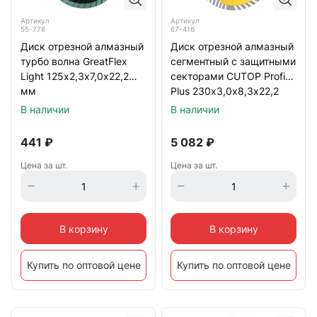
Артикул
Артикул
55-778
67-416
Диск отрезной алмазный
Диск отрезной алмазный
турбо волна GreatFlex
сегментный с защитными
Light 125х2,3х7,0х22,2
секторами CUTOP Profi
мм
Plus 230х3,0х8,3х22,2
мм
В наличии
В наличии
441
₽
5 082
₽
Цена за шт.
Цена за шт.
В корзину
В корзину
Купить по оптовой цене
Купить по оптовой цене