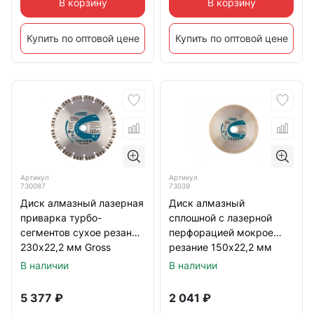
В корзину
В корзину
Купить по оптовой цене
Купить по оптовой цене
Артикул
Артикул
730087
73039
Диск алмазный лазерная
Диск алмазный
приварка турбо-
сплошной с лазерной
сегментов сухое резание
перфорацией мокрое
230х22,2 мм Gross
резание 150х22,2 мм
Gross
В наличии
В наличии
5 377
₽
2 041
₽