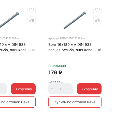
0161403050Фшт
Артикул
А01001618030599шт
140 мм DIN 933
Болт 16х180 мм DIN 933
зьба, оцинкованный
полная резьба, оцинкованный
В наличии
176
₽
Цена за шт.
В корзину
В корзину
 по оптовой цене
Купить по оптовой цене