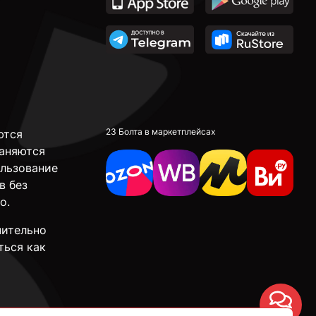
23 Болта в маркетплейсах
ются
аняются
ользование
в без
о.
чительно
ться как