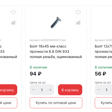
шт
Артикул
А02001604533123шт
Артикул
А020
с
Болт 16х45 мм класс
Болт 12х7
933
прочности 8.8 DIN 933
прочност
нкованный
полная резьба, оцинкованный
полная ре
В наличии
В наличии
94
₽
56
₽
Цена за шт.
Цена за шт.
 корзину
В корзину
ой цене
Купить по оптовой цене
Купить