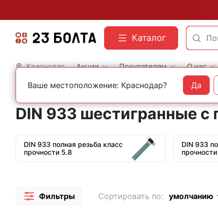
Каталог
Краснодар
Акции
Покупателям
О нас
Ваше местоположение: Краснодар?
Да
Главная
Строительный крепеж
Болты
DIN 933 шестигранные с полной резь
DIN 933 шестигранные с 
DIN 933 полная резьба класс
DIN 933 п
прочности 5.8
прочности
Фильтры
Сортировать по:
умолчанию