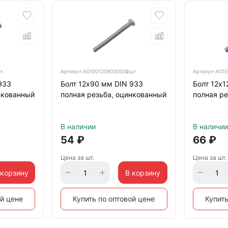
шт
Артикул
А0100120903050Фшт
Артикул
А010
933
Болт 12х90 мм DIN 933
Болт 12х1
нкованный
полная резьба, оцинкованный
полная ре
В наличии
В наличии
54
₽
66
₽
Цена за шт.
Цена за шт.
 корзину
В корзину
ой цене
Купить по оптовой цене
Купить