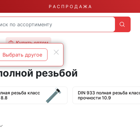
Р А С П Р О Д А Ж А
Купить оптом
Выбрать другое
бой
полной резьбой
олная резьба класс
DIN 933 полная резьба клас
 8.8
прочности 10.9