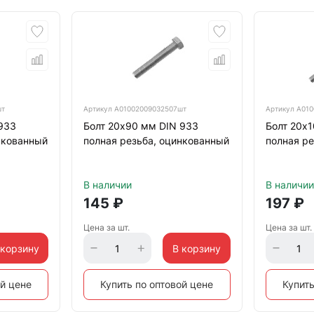
шт
Артикул
А01002009032507шт
Артикул
А010
933
Болт 20х90 мм DIN 933
Болт 20х
нкованный
полная резьба, оцинкованный
полная ре
В наличии
В наличии
145
₽
197
₽
Цена за шт.
Цена за шт.
 корзину
В корзину
ой цене
Купить по оптовой цене
Купить