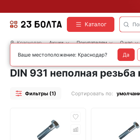
Каталог
Краснодар
Акции
Покупателям
О нас
Ваше местоположение: Краснодар?
Да
Главная
Строительный крепеж
Болты
DIN 931 шестигранные с неполной ре
DIN 931 неполная резьба 
Фильтры (1)
Сортировать по:
умолчан