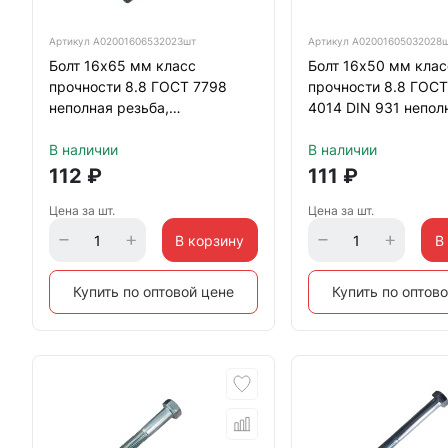
Артикул
А02001606532023шт
Артикул
А02001605032028
Болт 16х65 мм класс
Болт 16х50 мм клас
прочности 8.8 ГОСТ 7798
прочности 8.8 ГОС
неполная резьба,
4014 DIN 931 непол
оцинкованный
резьба, оцинкован
В наличии
В наличии
112
₽
111
₽
Цена за шт.
Цена за шт.
В корзину
В
Купить по оптовой цене
Купить по оптов