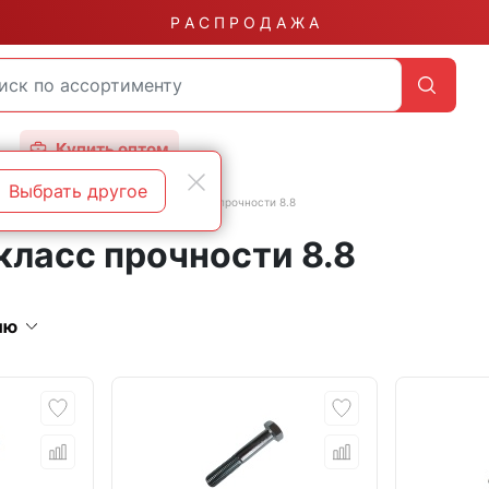
Р А С П Р О Д А Ж А
Купить оптом
Выбрать другое
зьбой
DIN 931 неполная резьба класс прочности 8.8
класс прочности 8.8
ию