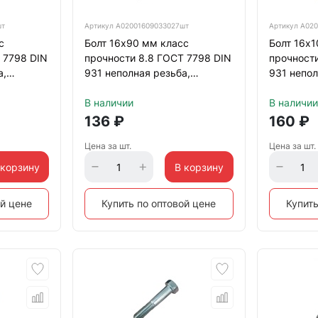
шт
Артикул
А02001609033027шт
Артикул
А020
с
Болт 16х90 мм класс
Болт 16х1
 7798 DIN
прочности 8.8 ГОСТ 7798 DIN
прочности
а,
931 неполная резьба,
931 непол
оцинкованный
оцинкова
В наличии
В наличии
136
₽
160
₽
Цена за шт.
Цена за шт.
 корзину
В корзину
ой цене
Купить по оптовой цене
Купить