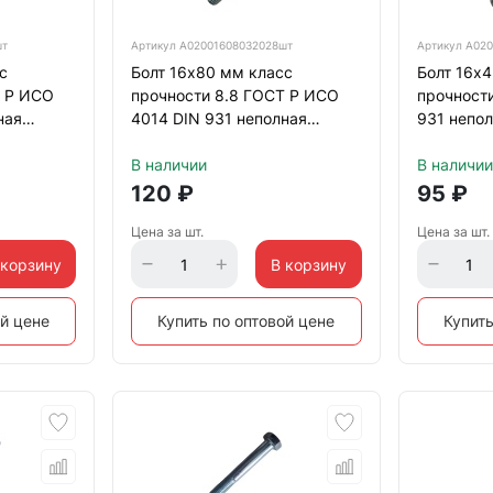
шт
Артикул
А02001608032028шт
Артикул
А020
с
Болт 16х80 мм класс
Болт 16х
Т Р ИСО
прочности 8.8 ГОСТ Р ИСО
прочности
ная
4014 DIN 931 неполная
931 непол
ный
резьба, оцинкованный
оцинкова
В наличии
В наличии
120
₽
95
₽
Цена за шт.
Цена за шт.
 корзину
В корзину
ой цене
Купить по оптовой цене
Купить