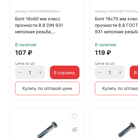
Артикул
А02001606033005шт
Артикул
А02001607032023
Болт 16х60 мм класс
Болт 16х70 мм клас
прочности 8.8 DIN 931
прочности 8.8 ГОСТ
неполная резьба,
931 неполная резьб
оцинкованный
оцинкованный
В наличии
В наличии
107
₽
119
₽
Цена за шт.
Цена за шт.
В корзину
В
Купить по оптовой цене
Купить по оптов