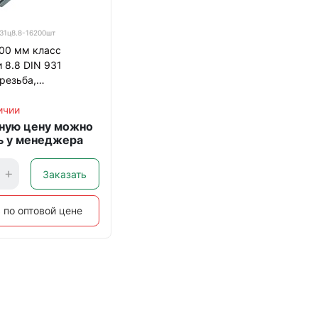
31ц8.8-16200шт
200 мм класс
 8.8 DIN 931
резьба,
нный
ичии
ную цену можно
ь у менеджера
Заказать
 по оптовой цене