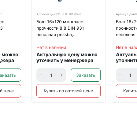
шт
Артикул
дин931ц8.8-16120шт
Артикул
дин9
сс
Болт 16х120 мм класс
Болт 16х
931
прочности.8.8 DIN 931
прочности
неполная резьба,
неполная 
оцинкованный
оцинкова
Нет в наличии
Нет в нал
у можно
Актуальную цену можно
Актуаль
джера
уточнить у менеджера
уточнит
аказать
Заказать
ой цене
Купить по оптовой цене
Купить